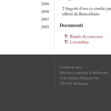
2009
2 lingotti d'oro (o simile) 
2008
offerti da BancaStato
2007
Documenti
2005
Bando di concorso
Locandina
Castelli di carta
Biblioteca cantonale di Bellinzona
Viale Stefano Franscini 30a
CH-6501 Bellinzona