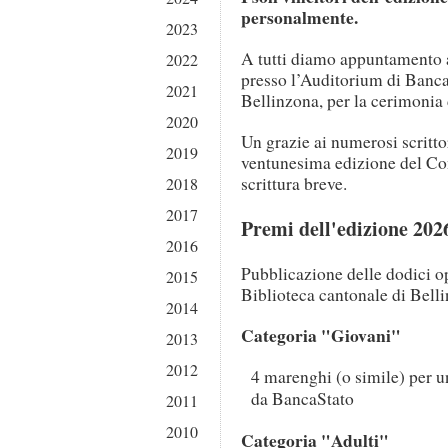
personalmente.
2023
A tutti diamo appuntamento a
2022
presso l’Auditorium di Banca
2021
Bellinzona, per la cerimonia
2020
Un grazie ai numerosi scritto
2019
ventunesima edizione del Con
scrittura breve.
2018
2017
Premi dell'edizione 202
2016
Pubblicazione delle dodici op
2015
Biblioteca cantonale di Bell
2014
Categoria "Giovani"
2013
2012
4 marenghi (o simile) per u
da BancaStato
2011
2010
Categoria "Adulti"