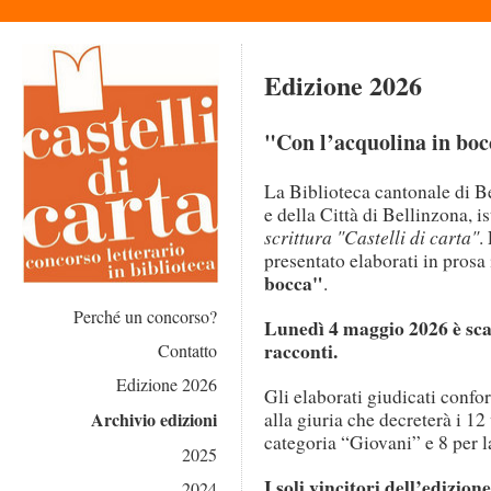
Edizione 2026
"
Con l’acquolina in boc
La Biblioteca cantonale di B
e della Città di Bellinzona, is
scrittura "Castelli di carta"
.
presentato elaborati in prosa
bocca"
.
Perché un concorso?
Lunedì 4 maggio 2026 è scad
racconti.
Contatto
Edizione 2026
Gli elaborati giudicati confo
Archivio edizioni
alla giuria che decreterà i 12
categoria “Giovani” e 8 per l
2025
I soli vincitori dell’edizio
2024